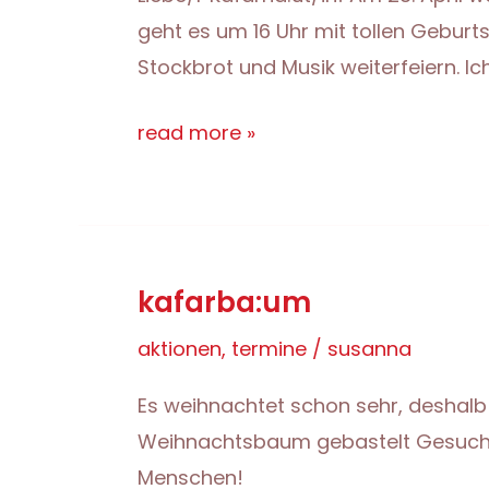
geht es um 16 Uhr mit tollen Gebur
Stockbrot und Musik weiterfeiern. Ich
geburtstags:einladung
read more »
kafarba:um
aktionen
,
termine
/
susanna
Es weihnachtet schon sehr, deshalb 
Weihnachtsbaum gebastelt Gesucht: 
Menschen!