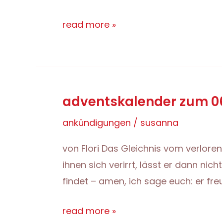
kafarba:um
read more »
adventskalender zum 06.
ankündigungen
/
susanna
von Flori Das Gleichnis vom verlore
ihnen sich verirrt, lässt er dann n
findet – amen, ich sage euch: er fre
adventskalender
read more »