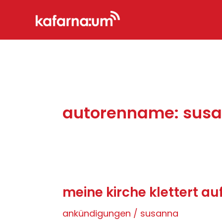
Zum
Inhalt
springen
autorenname: sus
meine kirche klettert au
ankündigungen
/
susanna