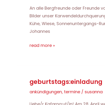
An alle Bergfreunde oder Freunde vo
Bilder unser Karwendeldurchquerung.
Kühe, Wiese, Sonnenuntergangs-Runs
Johannes
meine
read more »
kirche
klettert
auf
berge.
geburtstags:einladung
ankündigungen
,
termine
/
susanna
Liebe/r Kafarna:ut/in! Am 28. April 