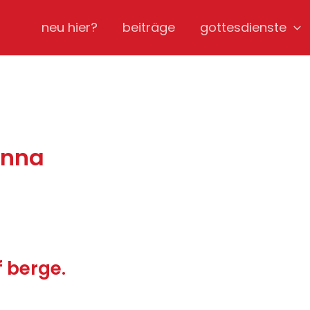
neu hier?
beiträge
gottesdienste
anna
f berge.