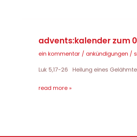
zum
06.12.11
advents:kalender zum 05
ein kommentar
/
ankündigungen
/
Luk 5,17-26 Heilung eines Gelähmte
advents:kalender
read more »
zum
05.12.