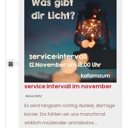
service:intervall im november
Anna Hirtz
Es wird langsam richtig dunkel, dieTage
kürzer. Da fühlen wir uns manchmal
wirklich müdeoder antriebslos….